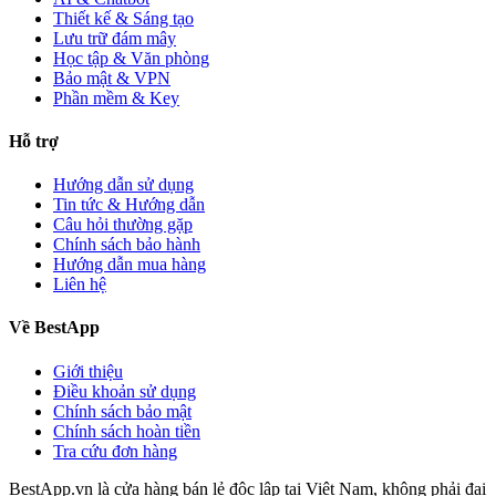
Thiết kế & Sáng tạo
Lưu trữ đám mây
Học tập & Văn phòng
Bảo mật & VPN
Phần mềm & Key
Hỗ trợ
Hướng dẫn sử dụng
Tin tức & Hướng dẫn
Câu hỏi thường gặp
Chính sách bảo hành
Hướng dẫn mua hàng
Liên hệ
Về BestApp
Giới thiệu
Điều khoản sử dụng
Chính sách bảo mật
Chính sách hoàn tiền
Tra cứu đơn hàng
BestApp.vn là cửa hàng bán lẻ độc lập tại Việt Nam, không phải đại