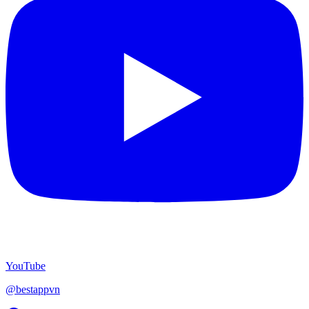
YouTube
@bestappvn