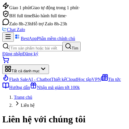
Giao 1 phút
Giao tự động trong 1 phút
·
BH full time
Bảo hành full time
·
Zalo 8h-23h
Hỗ trợ Zalo 8h-23h
Chat Zalo
BestApp
Phần mềm chính chủ
Tìm
Đăng nhập
Đăng ký
Tất cả danh mục
Flash Sale
AI - Chatbot
Thiết kế
Cloud
Học tập
VPN
Tin tức
Hướng dẫn
Nhận mã giảm tới 100k
Trang chủ
Liên hệ
Liên hệ với chúng tôi